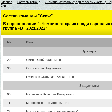
Главная
→
Составы команд
→
«Чемпионат края» среди взрослых команд. Бар
СкиФ
Состав команды "СкиФ"
В соревновании "«Чемпионат края» среди взрослых 
группа «B» 2021/2022"
№
Имя
Вратари
20
Симон Юрий Валерьевич
30
Осипов Илья Андреевич
1
Пужляков Станислав Альбертович
Защитники
90
Милованов Вячеслав Валерьевич
11
Керносенко Егор Игоревич (a)
22
Мосолов Дмитрий Владимирович (a)