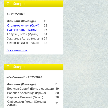
Снайперы
АК 2025/2026
Фамилия (Команда)
Г
Стоянков Антон (СкиФ)
22
Гулаков Данил (СкиФ)
16
Голубец Тихон (Рубин)
14
Харламов Артем (Атлант)
14
Ситников Илья (Рубин)
13
Вся статистика
Снайперы
«Любители B» 2025/2026
Фамилия (Команда)
Г
Борисов Сергей (Белые медведи)
39
Воронов Александр (Ирбис)
30
Ощепков Виталий (Факел)
28
Сафрошкин Роман (Семена
21
Алтая)