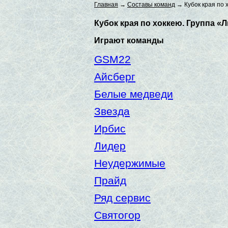
Главная
→
Составы команд
→ Кубок края по 
Кубок края по хоккею. Группа «
Играют команды
GSM22
Айсберг
Белые медведи
Звезда
Ирбис
Лидер
Неудержимые
Прайд
Ряд сервис
Святогор