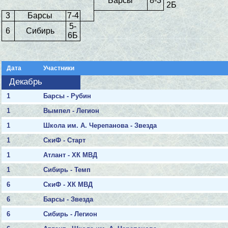
Барсы
8-3
2Б
3
Барсы
7-4
5-
6
Сибирь
6Б
Дата
Участники
Декабрь
1
Барсы - Рубин
1
Вымпел - Легион
1
Школа им. А. Черепанова - Звезда
1
СкиФ - Старт
1
Атлант - ХК МВД
1
Сибирь - Темп
6
СкиФ - ХК МВД
6
Барсы - Звезда
6
Сибирь - Легион