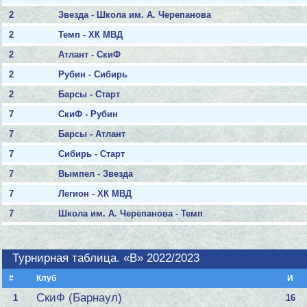
2
Звезда - Школа им. А. Черепанова
2
Темп - ХК МВД
2
Атлант - СкиФ
2
Рубин - Сибирь
2
Барсы - Старт
7
СкиФ - Рубин
7
Барсы - Атлант
7
Сибирь - Старт
7
Вымпел - Звезда
7
Легион - ХК МВД
7
Школа им. А. Черепанова - Темп
Турнирная таблица. «B» 2022/2023
#
Клуб
И
СкиФ (Барнаул)
1
16