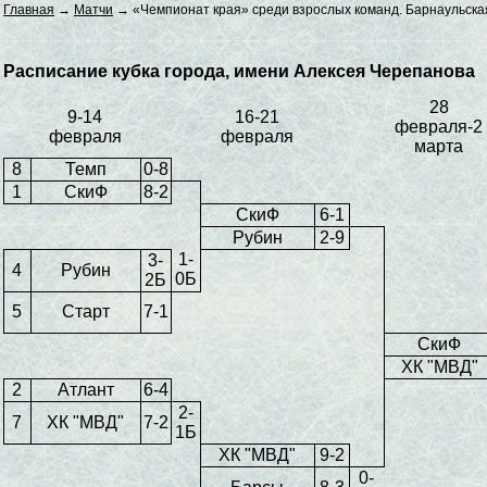
Главная
→
Матчи
→ «Чемпионат края» среди взрослых команд. Барнаульская
Расписание кубка города, имени Алексея Черепанова
28
9-14
16-21
февраля-2
февраля
февраля
марта
8
Темп
0-8
1
СкиФ
8-2
СкиФ
6-1
Рубин
2-9
1-
3-
4
Рубин
0Б
2Б
5
Старт
7-1
СкиФ
ХК "МВД"
2
Атлант
6-4
2-
7
ХК "МВД"
7-2
1Б
ХК "МВД"
9-2
0-