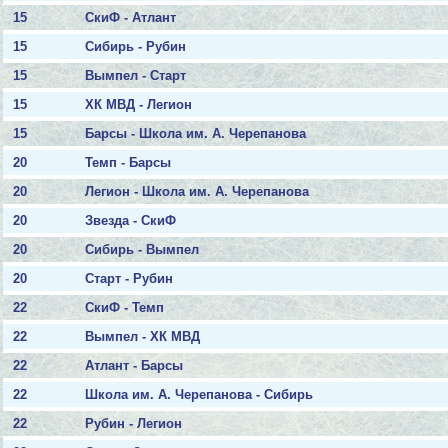
15
СкиФ - Атлант
15
Сибирь - Рубин
15
Вымпел - Старт
15
ХК МВД - Легион
15
Барсы - Школа им. А. Черепанова
20
Темп - Барсы
20
Легион - Школа им. А. Черепанова
20
Звезда - СкиФ
20
Сибирь - Вымпел
20
Старт - Рубин
22
СкиФ - Темп
22
Вымпел - ХК МВД
22
Атлант - Барсы
22
Школа им. А. Черепанова - Сибирь
22
Рубин - Легион