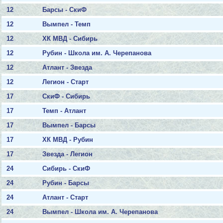
12
Барсы - СкиФ
12
Вымпел - Темп
12
ХК МВД - Сибирь
12
Рубин - Школа им. А. Черепанова
12
Атлант - Звезда
12
Легион - Старт
17
СкиФ - Сибирь
17
Темп - Атлант
17
Вымпел - Барсы
17
ХК МВД - Рубин
17
Звезда - Легион
24
Сибирь - СкиФ
24
Рубин - Барсы
24
Атлант - Старт
24
Вымпел - Школа им. А. Черепанова