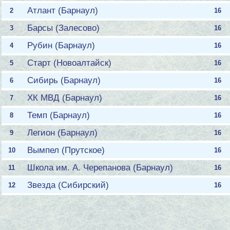
Атлант (Барнаул)
2
16
Барсы (Залесово)
3
16
Рубин (Барнаул)
4
16
Старт (Новоалтайск)
5
16
Сибирь (Барнаул)
6
16
ХК МВД (Барнаул)
7
16
Темп (Барнаул)
8
16
Легион (Барнаул)
9
16
Вымпел (Прутское)
10
16
Школа им. А. Черепанова (Барнаул)
11
16
Звезда (Сибирский)
12
16