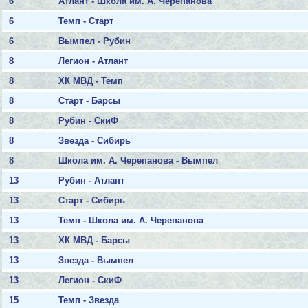
6
Атлант - Школа им. А. Черепанова
6
Темп - Старт
6
Вымпел - Рубин
8
Легион - Атлант
8
ХК МВД - Темп
8
Старт - Барсы
8
Рубин - СкиФ
8
Звезда - Сибирь
8
Школа им. А. Черепанова - Вымпел
13
Рубин - Атлант
13
Старт - Сибирь
13
Темп - Школа им. А. Черепанова
13
ХК МВД - Барсы
13
Звезда - Вымпел
13
Легион - СкиФ
15
Темп - Звезда