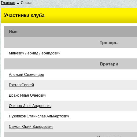
Главная
→ Состав
Участники клуба
Имя
Тренеры
Миневич Леонид Леонидович
Вратари
Алексей Свеженцев
Гостев Сергей
Драко Илья Олегович
Осипов Илья Андреевич
Пужляков Станислав Альбертович
Симон Юрий Валерьевич