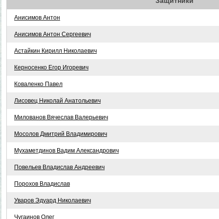
Защитники
Анисимов Антон
Анисимов Антон Сергеевич
Астайкин Кирилл Николаевич
Керносенко Егор Игоревич
Коваленко Павел
Лисовец Николай Анатольевич
Милованов Вячеслав Валерьевич
Мосолов Дмитрий Владимирович
Мухаметдинов Вадим Александрович
Повельев Владислав Андреевич
Порохов Владислав
Уваров Эдуард Николаевич
Чугаинов Олег