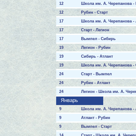
12
Школа им. А. Черепанова 
12
Рубин - Старт
17
Школа им. А. Черепанова -
17
Старт - Легион
17
Вымпел - Сибирь
19
Легион - Рубин
19
Сибирь - Атлант
19
Школа им. А. Черепанова - 
24
Старт - Вымпел
24
Рубин - Атлант
24
Легион - Школа им. А. Чер
Январь
9
Школа им. А. Черепанова -
9
Атлант - Рубин
9
Вымпел - Старт
14
Старт - Школа им. А. Череп