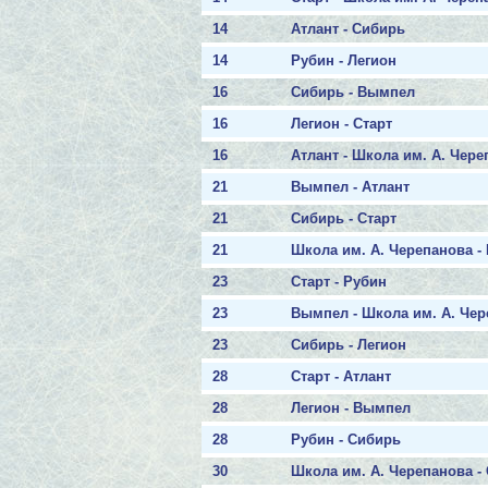
14
Атлант - Сибирь
14
Рубин - Легион
16
Сибирь - Вымпел
16
Легион - Старт
16
Атлант - Школа им. А. Чер
21
Вымпел - Атлант
21
Сибирь - Старт
21
Школа им. А. Черепанова -
23
Старт - Рубин
23
Вымпел - Школа им. А. Че
23
Сибирь - Легион
28
Старт - Атлант
28
Легион - Вымпел
28
Рубин - Сибирь
30
Школа им. А. Черепанова -