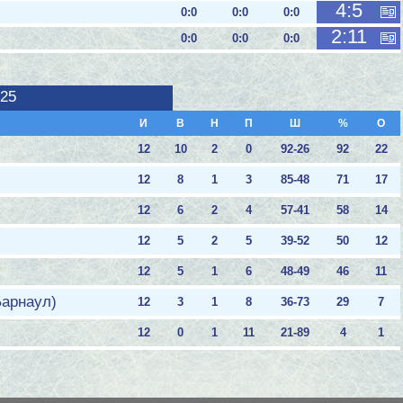
4:5
0:0
0:0
0:0
2:11
0:0
0:0
0:0
025
И
В
Н
П
Ш
%
О
12
10
2
0
92-26
92
22
12
8
1
3
85-48
71
17
12
6
2
4
57-41
58
14
12
5
2
5
39-52
50
12
12
5
1
6
48-49
46
11
Барнаул)
12
3
1
8
36-73
29
7
12
0
1
11
21-89
4
1