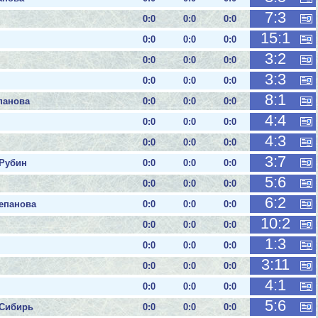
7:3
0:0
0:0
0:0
15:1
0:0
0:0
0:0
3:2
0:0
0:0
0:0
3:3
0:0
0:0
0:0
8:1
епанова
0:0
0:0
0:0
4:4
0:0
0:0
0:0
4:3
0:0
0:0
0:0
3:7
 Рубин
0:0
0:0
0:0
5:6
0:0
0:0
0:0
6:2
репанова
0:0
0:0
0:0
10:2
0:0
0:0
0:0
1:3
0:0
0:0
0:0
3:11
0:0
0:0
0:0
4:1
0:0
0:0
0:0
5:6
 Сибирь
0:0
0:0
0:0