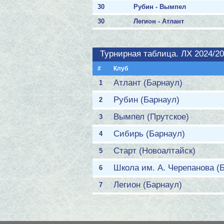
30
Рубин - Вымпел
30
Легион - Атлант
Турнирная таблица. ЛХ 2024/2
#
Клуб
Атлант (Барнаул)
1
Рубин (Барнаул)
2
Вымпел (Прутское)
3
Сибирь (Барнаул)
4
Старт (Новоалтайск)
5
Школа им. А. Черепанова (
6
Легион (Барнаул)
7