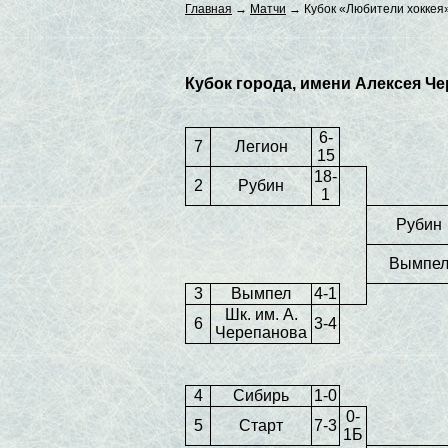
Главная
→
Матчи
→ Кубок «Любители хоккея
Кубок города, имени Алексея Ч
6-
7
Легион
15
18-
2
Рубин
1
Рубин
Вымпе
3
Вымпел
4-1
Шк. им. А.
6
3-4
Черепанова
4
Сибирь
1-0
0-
5
Старт
7-3
1Б