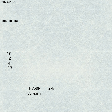
» 2024/2025
ерепанова
10-
2
4-
л
13
Рубин
2-6
Атлант