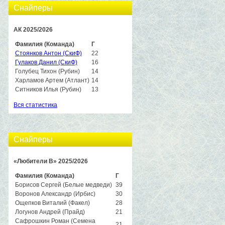
Снайперы
АК 2025/2026
Фамилия (Команда)
Г
Стоянков Антон (СкиФ)
22
Гулаков Данил (СкиФ)
16
Голубец Тихон (Рубин)
14
Харламов Артем (Атлант)
14
Ситников Илья (Рубин)
13
Вся статистика
Снайперы
«Любители B» 2025/2026
Фамилия (Команда)
Г
Борисов Сергей (Белые медведи)
39
Воронов Александр (Ирбис)
30
Ощепков Виталий (Факел)
28
Логунов Андрей (Прайд)
21
Сафрошкин Роман (Семена
21