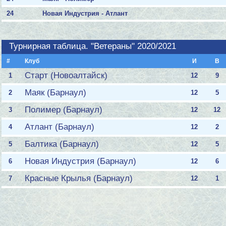
24
Новая Индустрия - Атлант
Турнирная таблица. "Ветераны" 2020/2021
#
Клуб
И
В
Старт (Новоалтайск)
1
12
9
Маяк (Барнаул)
2
12
5
Полимер (Барнаул)
3
12
12
Атлант (Барнаул)
4
12
2
Балтика (Барнаул)
5
12
5
Новая Индустрия (Барнаул)
6
12
6
Красные Крылья (Барнаул)
7
12
1