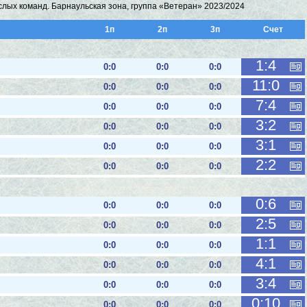
слых команд. Барнаульская зона, группа «Ветеран» 2023/2024
1п
2п
3п
Cчет
1:4
0:0
0:0
0:0
11:0
0:0
0:0
0:0
7:4
0:0
0:0
0:0
3:2
0:0
0:0
0:0
3:1
0:0
0:0
0:0
2:2
0:0
0:0
0:0
0:6
0:0
0:0
0:0
2:5
0:0
0:0
0:0
1:1
0:0
0:0
0:0
4:1
0:0
0:0
0:0
3:4
0:0
0:0
0:0
0:10
0:0
0:0
0:0