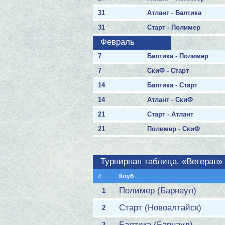
31
Атлант - Балтика
31
Старт - Полимер
Февраль
7
Балтика - Полимер
7
СкиФ - Старт
14
Балтика - Старт
14
Атлант - СкиФ
21
Старт - Атлант
21
Полимер - СкиФ
Турнирная таблица. «Ветеран»
#
Клуб
Полимер (Барнаул)
1
Старт (Новоалтайск)
2
Балтика (Барнаул)
3