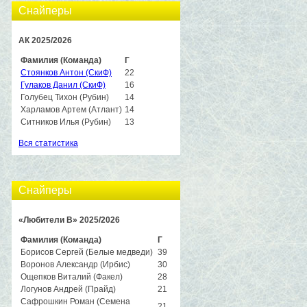
Снайперы
АК 2025/2026
Фамилия (Команда)
Г
Стоянков Антон (СкиФ)
22
Гулаков Данил (СкиФ)
16
Голубец Тихон (Рубин)
14
Харламов Артем (Атлант)
14
Ситников Илья (Рубин)
13
Вся статистика
Снайперы
«Любители B» 2025/2026
Фамилия (Команда)
Г
Борисов Сергей (Белые медведи)
39
Воронов Александр (Ирбис)
30
Ощепков Виталий (Факел)
28
Логунов Андрей (Прайд)
21
Сафрошкин Роман (Семена
21