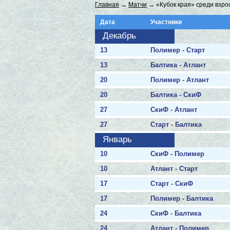
Главная
→
Матчи
→ «Кубок края» среди взро
Дата
Участники
Декабрь
13
Полимер - Старт
13
Балтика - Атлант
20
Полимер - Атлант
20
Балтика - СкиФ
27
СкиФ - Атлант
27
Старт - Балтика
Январь
10
СкиФ - Полимер
10
Атлант - Старт
17
Старт - СкиФ
17
Полимер - Балтика
24
СкиФ - Балтика
24
Атлант - Полимер