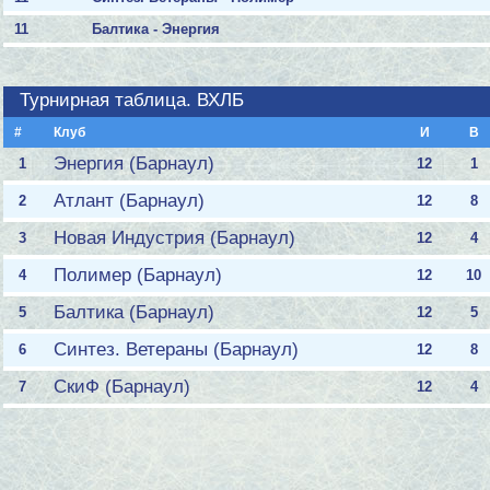
11
Балтика - Энергия
Турнирная таблица. ВХЛБ
#
Клуб
И
В
Энергия (Барнаул)
1
12
1
Атлант (Барнаул)
2
12
8
Новая Индустрия (Барнаул)
3
12
4
Полимер (Барнаул)
4
12
10
Балтика (Барнаул)
5
12
5
Синтез. Ветераны (Барнаул)
6
12
8
СкиФ (Барнаул)
7
12
4