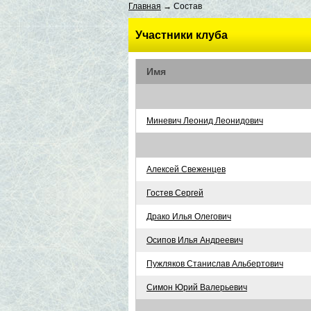
Главная
→ Состав
Участники клуба
Имя
Миневич Леонид Леонидович
Алексей Свеженцев
Гостев Сергей
Драко Илья Олегович
Осипов Илья Андреевич
Пужляков Станислав Альбертович
Симон Юрий Валерьевич