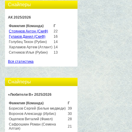
Снайперы
АК 2025/2026
Фамилия (Команда)
Г
Стоянков Антон (СкиФ)
22
Гулаков Данил (СкиФ)
16
Голубец Тихон (Рубин)
14
Харламов Артем (Атлант)
14
Ситников Илья (Рубин)
13
Вся статистика
Снайперы
«Любители B» 2025/2026
Фамилия (Команда)
Г
Борисов Сергей (Белые медведи)
39
Воронов Александр (Ирбис)
30
Ощепков Виталий (Факел)
28
Сафрошкин Роман (Семена
21
Алтая)