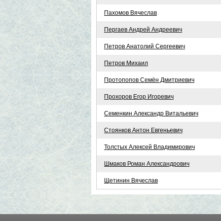
Пахомов Вячеслав
Пергаев Андрей Андреевич
Петров Анатолий Сергеевич
Петров Михаил
Протопопов Семён Дмитриевич
Прохоров Егор Игоревич
Семенкин Александр Витальевич
Стоянков Антон Евгеньевич
Толстых Алексей Владимирович
Шмаков Роман Александрович
Щетинин Вячеслав