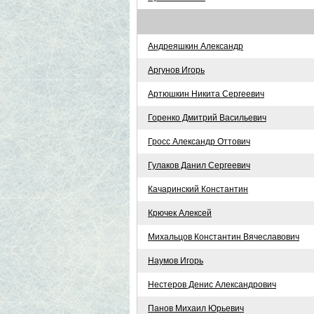
Андреяшкин Александр
Аргунов Игорь
Артюшкин Никита Сергеевич
Горенко Дмитрий Васильевич
Гросс Александр Оттович
Гулаков Данил Сергеевич
Качаринский Константин
Крючек Алексей
Михальцов Константин Вячеславович
Наумов Игорь
Нестеров Денис Александрович
Панов Михаил Юрьевич