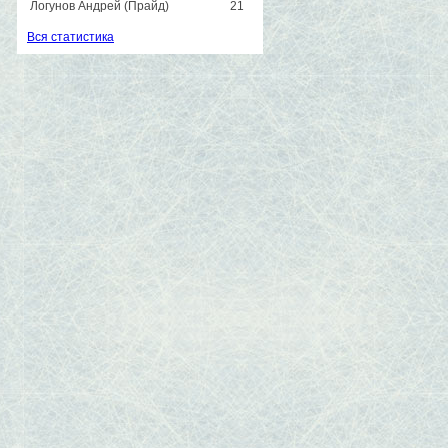
Логунов Андрей (Прайд)
21
Вся статистика