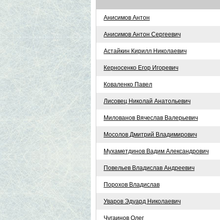
Анисимов Антон
Анисимов Антон Сергеевич
Астайкин Кирилл Николаевич
Керносенко Егор Игоревич
Коваленко Павел
Лисовец Николай Анатольевич
Милованов Вячеслав Валерьевич
Мосолов Дмитрий Владимирович
Мухаметдинов Вадим Александрович
Повельев Владислав Андреевич
Порохов Владислав
Уваров Эдуард Николаевич
Чугаинов Олег