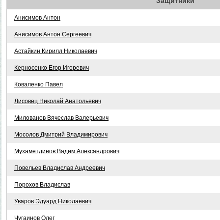
Защитники
Анисимов Антон
Анисимов Антон Сергеевич
Астайкин Кирилл Николаевич
Керносенко Егор Игоревич
Коваленко Павел
Лисовец Николай Анатольевич
Милованов Вячеслав Валерьевич
Мосолов Дмитрий Владимирович
Мухаметдинов Вадим Александрович
Повельев Владислав Андреевич
Порохов Владислав
Уваров Эдуард Николаевич
Чугаинов Олег