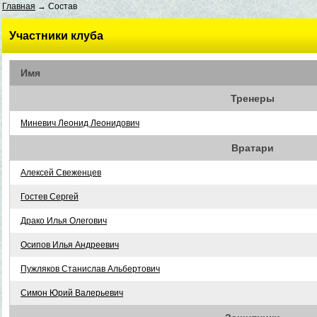
Главная
→ Состав
Участники клуба
Имя
Тренеры
Миневич Леонид Леонидович
Вратари
Алексей Свеженцев
Гостев Сергей
Драко Илья Олегович
Осипов Илья Андреевич
Пужляков Станислав Альбертович
Симон Юрий Валерьевич