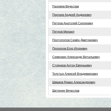
Пахомов Вячеслав
Пергаев Андрей Андреевич
Петров Анатолий Сергеевич
Петров Михаил
Протопопов Семён Дмитриевич
Прохоров Егор Игоревич
Семенкин Александр Витальевич
Стоянков Антон Евгеньевич
Толстых Алексей Владимирович
Шмаков Роман Александрович
Щетинин Вячеслав