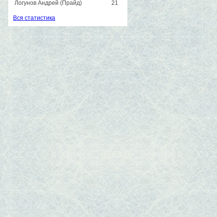
Логунов Андрей (Прайд)
21
Вся статистика