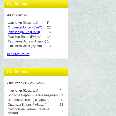
Снайперы
АК 2025/2026
Фамилия (Команда)
Г
Стоянков Антон (СкиФ)
22
Гулаков Данил (СкиФ)
16
Голубец Тихон (Рубин)
14
Харламов Артем (Атлант)
14
Ситников Илья (Рубин)
13
Вся статистика
Снайперы
«Любители B» 2025/2026
Фамилия (Команда)
Г
Борисов Сергей (Белые медведи)
39
Воронов Александр (Ирбис)
30
Ощепков Виталий (Факел)
28
Сафрошкин Роман (Семена
21
Алтая)