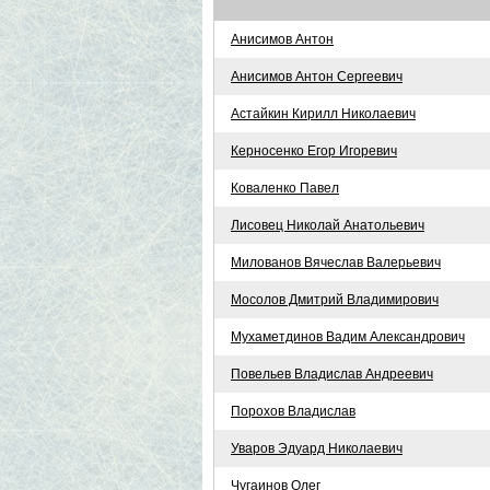
Анисимов Антон
Анисимов Антон Сергеевич
Астайкин Кирилл Николаевич
Керносенко Егор Игоревич
Коваленко Павел
Лисовец Николай Анатольевич
Милованов Вячеслав Валерьевич
Мосолов Дмитрий Владимирович
Мухаметдинов Вадим Александрович
Повельев Владислав Андреевич
Порохов Владислав
Уваров Эдуард Николаевич
Чугаинов Олег