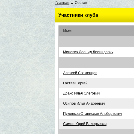
Главная
→ Состав
Участники клуба
Имя
Миневич Леонид Леонидович
Алексей Свеженцев
Гостев Сергей
Драко Илья Олегович
Осипов Илья Андреевич
Пужляков Станислав Альбертович
Симон Юрий Валерьевич