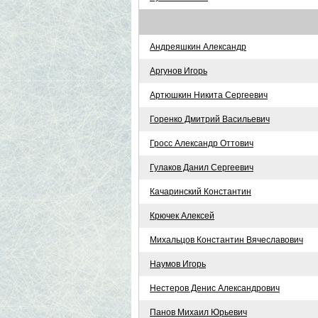
Андреяшкин Александр
Аргунов Игорь
Артюшкин Никита Сергеевич
Горенко Дмитрий Васильевич
Гросс Александр Оттович
Гулаков Данил Сергеевич
Качаринский Константин
Крючек Алексей
Михальцов Константин Вячеславович
Наумов Игорь
Нестеров Денис Александрович
Панов Михаил Юрьевич