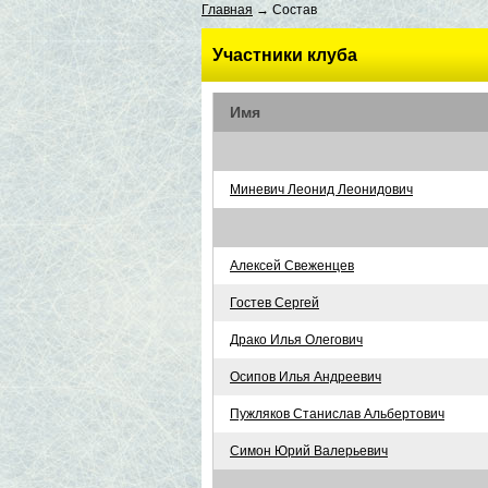
Главная
→ Состав
Участники клуба
Имя
Миневич Леонид Леонидович
Алексей Свеженцев
Гостев Сергей
Драко Илья Олегович
Осипов Илья Андреевич
Пужляков Станислав Альбертович
Симон Юрий Валерьевич