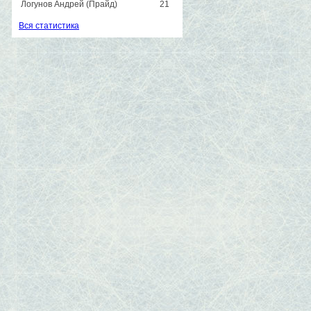
Логунов Андрей (Прайд)
21
Вся статистика