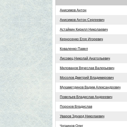
Анисимов Антон
Анисимов Антон Сергеевич
Астайкин Кирилл Николаевич
Керносенко Егор Игоревич
Коваленко Павел
Лисовец Николай Анатольевич
Милованов Вячеслав Валерьевич
Мосолов Дмитрий Владимирович
Мухаметдинов Вадим Александрович
Повельев Владислав Андреевич
Порохов Владислав
Уваров Эдуард Николаевич
Чугаинов Олег