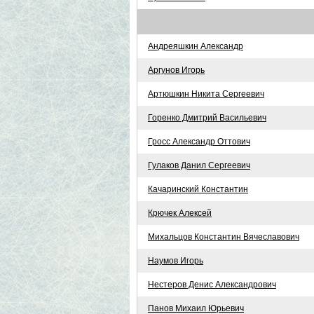
Андреяшкин Александр
Аргунов Игорь
Артюшкин Никита Сергеевич
Горенко Дмитрий Васильевич
Гросс Александр Оттович
Гулаков Данил Сергеевич
Качаринский Константин
Крючек Алексей
Михальцов Константин Вячеславович
Наумов Игорь
Нестеров Денис Александрович
Панов Михаил Юрьевич