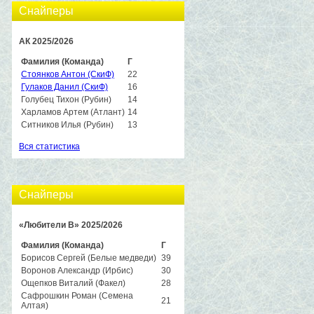
Снайперы
АК 2025/2026
Фамилия (Команда)
Г
Стоянков Антон (СкиФ)
22
Гулаков Данил (СкиФ)
16
Голубец Тихон (Рубин)
14
Харламов Артем (Атлант)
14
Ситников Илья (Рубин)
13
Вся статистика
Снайперы
«Любители B» 2025/2026
Фамилия (Команда)
Г
Борисов Сергей (Белые медведи)
39
Воронов Александр (Ирбис)
30
Ощепков Виталий (Факел)
28
Сафрошкин Роман (Семена
21
Алтая)