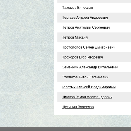
Пахомов Вячеслав
Пергаев Андрей Андреевич
Петров Анатолий Сергеевич
Петров Михаил
Протопопов Семён Дмитриевич
Прохоров Егор Игоревич
Семенкин Александр Витальевич
Стоянков Антон Евгеньевич
Толстых Алексей Владимирович
Шмаков Роман Александрович
Щетинин Вячеслав