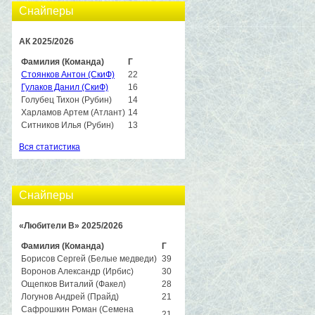
Снайперы
АК 2025/2026
Фамилия (Команда)
Г
Стоянков Антон (СкиФ)
22
Гулаков Данил (СкиФ)
16
Голубец Тихон (Рубин)
14
Харламов Артем (Атлант)
14
Ситников Илья (Рубин)
13
Вся статистика
Снайперы
«Любители B» 2025/2026
Фамилия (Команда)
Г
Борисов Сергей (Белые медведи)
39
Воронов Александр (Ирбис)
30
Ощепков Виталий (Факел)
28
Логунов Андрей (Прайд)
21
Сафрошкин Роман (Семена
21