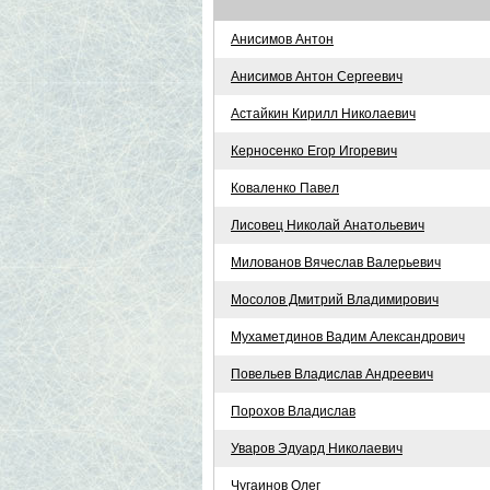
Анисимов Антон
Анисимов Антон Сергеевич
Астайкин Кирилл Николаевич
Керносенко Егор Игоревич
Коваленко Павел
Лисовец Николай Анатольевич
Милованов Вячеслав Валерьевич
Мосолов Дмитрий Владимирович
Мухаметдинов Вадим Александрович
Повельев Владислав Андреевич
Порохов Владислав
Уваров Эдуард Николаевич
Чугаинов Олег