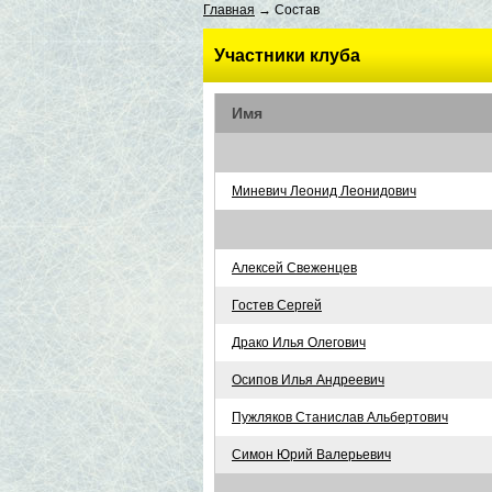
Главная
→ Состав
Участники клуба
Имя
Миневич Леонид Леонидович
Алексей Свеженцев
Гостев Сергей
Драко Илья Олегович
Осипов Илья Андреевич
Пужляков Станислав Альбертович
Симон Юрий Валерьевич