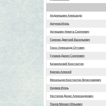
Андреяшкин Александр
Аргунов Игорь
Артюшкин Никита Сергеевич
Горенко Дмитрий Васильевич
Гросс Александр Оттович
Гулаков Данил Сергеевич
Качаринский Константин
Крючек Алексей
Михальцов Константин Вячеславович
Наумов Игорь
Нестеров Денис Александрович
Панов Михаил Юрьевич