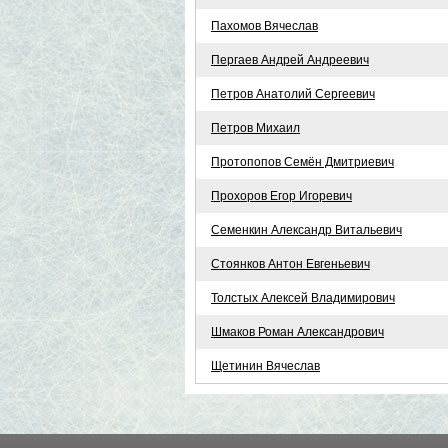
Пахомов Вячеслав
Пергаев Андрей Андреевич
Петров Анатолий Сергеевич
Петров Михаил
Протопопов Семён Дмитриевич
Прохоров Егор Игоревич
Семенкин Александр Витальевич
Стоянков Антон Евгеньевич
Толстых Алексей Владимирович
Шмаков Роман Александрович
Щетинин Вячеслав