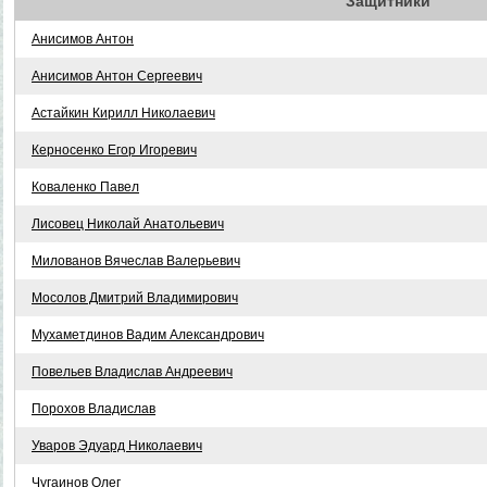
Защитники
Анисимов Антон
Анисимов Антон Сергеевич
Астайкин Кирилл Николаевич
Керносенко Егор Игоревич
Коваленко Павел
Лисовец Николай Анатольевич
Милованов Вячеслав Валерьевич
Мосолов Дмитрий Владимирович
Мухаметдинов Вадим Александрович
Повельев Владислав Андреевич
Порохов Владислав
Уваров Эдуард Николаевич
Чугаинов Олег