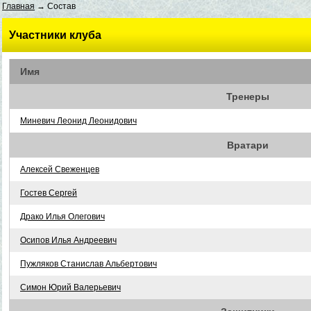
Главная
→ Состав
Участники клуба
Имя
Тренеры
Миневич Леонид Леонидович
Вратари
Алексей Свеженцев
Гостев Сергей
Драко Илья Олегович
Осипов Илья Андреевич
Пужляков Станислав Альбертович
Симон Юрий Валерьевич