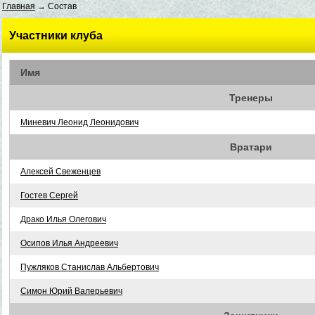
Главная
→ Состав
Участники клуба
Имя
Тренеры
Миневич Леонид Леонидович
Вратари
Алексей Свеженцев
Гостев Сергей
Драко Илья Олегович
Осипов Илья Андреевич
Пужляков Станислав Альбертович
Симон Юрий Валерьевич