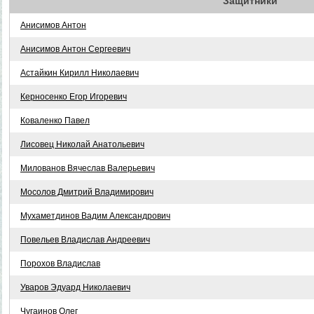
Защитники
Анисимов Антон
Анисимов Антон Сергеевич
Астайкин Кирилл Николаевич
Керносенко Егор Игоревич
Коваленко Павел
Лисовец Николай Анатольевич
Милованов Вячеслав Валерьевич
Мосолов Дмитрий Владимирович
Мухаметдинов Вадим Александрович
Повельев Владислав Андреевич
Порохов Владислав
Уваров Эдуард Николаевич
Чугаинов Олег