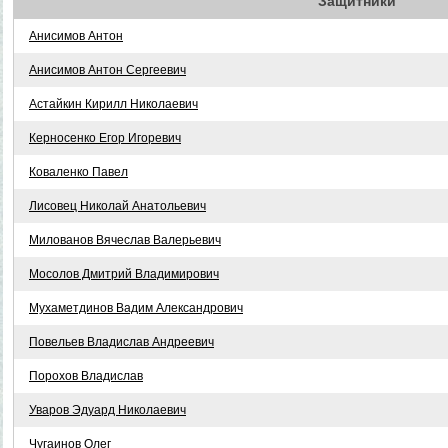
Защитники
Анисимов Антон
Анисимов Антон Сергеевич
Астайкин Кирилл Николаевич
Керносенко Егор Игоревич
Коваленко Павел
Лисовец Николай Анатольевич
Милованов Вячеслав Валерьевич
Мосолов Дмитрий Владимирович
Мухаметдинов Вадим Александрович
Повельев Владислав Андреевич
Порохов Владислав
Уваров Эдуард Николаевич
Чугаинов Олег