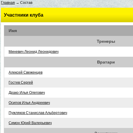
Главная
→ Состав
Участники клуба
Имя
Тренеры
Миневич Леонид Леонидович
Вратари
Алексей Свеженцев
Гостев Сергей
Драко Илья Олегович
Осипов Илья Андреевич
Пужляков Станислав Альбертович
Симон Юрий Валерьевич