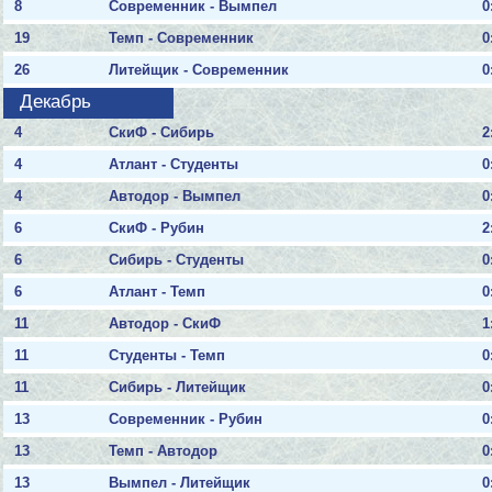
8
Современник - Вымпел
0
19
Темп - Современник
0
26
Литейщик - Современник
0
Декабрь
4
СкиФ - Сибирь
2
4
Атлант - Студенты
0
4
Автодор - Вымпел
0
6
СкиФ - Рубин
2
6
Сибирь - Студенты
0
6
Атлант - Темп
0
11
Автодор - СкиФ
1
11
Студенты - Темп
0
11
Сибирь - Литейщик
0
13
Современник - Рубин
0
13
Темп - Автодор
0
13
Вымпел - Литейщик
0