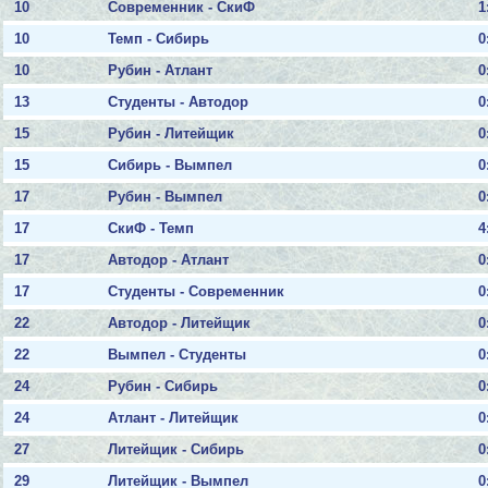
10
Современник - СкиФ
1
10
Темп - Сибирь
0
10
Рубин - Атлант
0
13
Студенты - Автодор
0
15
Рубин - Литейщик
0
15
Сибирь - Вымпел
0
17
Рубин - Вымпел
0
17
СкиФ - Темп
4
17
Автодор - Атлант
0
17
Студенты - Современник
0
22
Автодор - Литейщик
0
22
Вымпел - Студенты
0
24
Рубин - Сибирь
0
24
Атлант - Литейщик
0
27
Литейщик - Сибирь
0
29
Литейщик - Вымпел
0