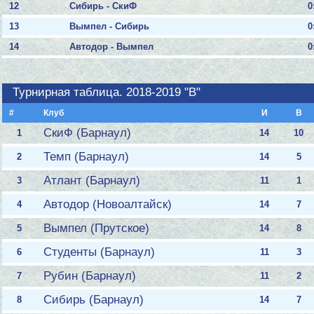
12
Сибирь - СкиФ
0
13
Вымпел - Сибирь
0
14
Автодор - Вымпел
0
Турнирная таблица. 2018-2019 "B"
#
Клуб
И
В
СкиФ (Барнаул)
1
14
10
Темп (Барнаул)
2
14
5
Атлант (Барнаул)
3
11
1
Автодор (Новоалтайск)
4
14
7
Вымпел (Прутское)
5
14
8
Студенты (Барнаул)
6
11
3
Рубин (Барнаул)
7
11
2
Сибирь (Барнаул)
8
14
7