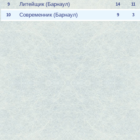
Литейщик (Барнаул)
9
14
11
Современник (Барнаул)
10
9
3