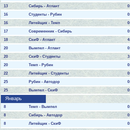
13
Сибирь - Атлант
0
16
Студенты - Рубин
0
16
Литейщик - Темп
0
17
Современник - Сибирь
0
18
СкиФ - Атлант
4
20
Вымпел - Атлант
0
20
СкиФ - Студенты
3
20
Темп - Рубин
0
22
Литейщик - Студенты
0
25
Рубин - Автодор
0
25
Вымпел - СкиФ
0
Январь
8
Темп - Вымпел
0
8
Сибирь - Автодор
0
8
Литейщик - СкиФ
0