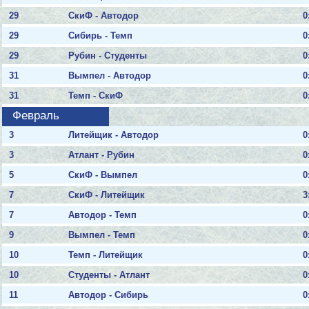
29
СкиФ - Автодор
0
29
Сибирь - Темп
0
29
Рубин - Студенты
0
31
Вымпел - Автодор
0
31
Темп - СкиФ
0
Февраль
3
Литейщик - Автодор
0
3
Атлант - Рубин
0
5
СкиФ - Вымпел
0
7
СкиФ - Литейщик
3
7
Автодор - Темп
0
9
Вымпел - Темп
0
10
Темп - Литейщик
0
10
Студенты - Атлант
0
11
Автодор - Сибирь
0