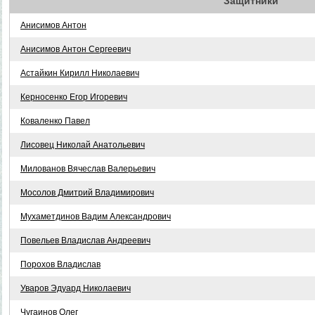
Защитники
Анисимов Антон
Анисимов Антон Сергеевич
Астайкин Кирилл Николаевич
Керносенко Егор Игоревич
Коваленко Павел
Лисовец Николай Анатольевич
Милованов Вячеслав Валерьевич
Мосолов Дмитрий Владимирович
Мухаметдинов Вадим Александрович
Повельев Владислав Андреевич
Порохов Владислав
Уваров Эдуард Николаевич
Чугаинов Олег