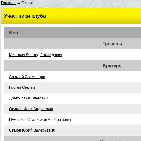
Главная
→ Состав
Участники клуба
Имя
Тренеры
Миневич Леонид Леонидович
Вратари
Алексей Свеженцев
Гостев Сергей
Драко Илья Олегович
Осипов Илья Андреевич
Пужляков Станислав Альбертович
Симон Юрий Валерьевич